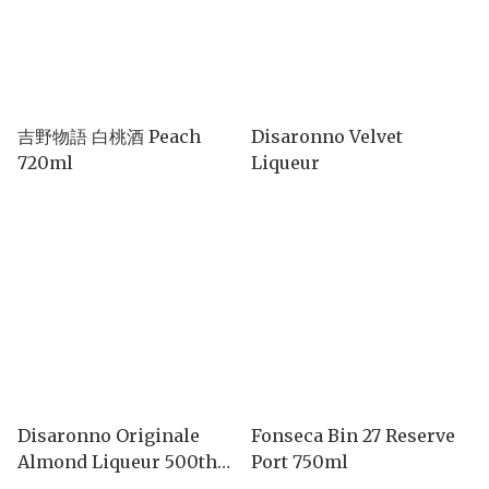
吉野物語 白桃酒 Peach
Disaronno Velvet
720ml
Liqueur
Disaronno Originale
Fonseca Bin 27 Reserve
Almond Liqueur 500th
Port 750ml
週年版