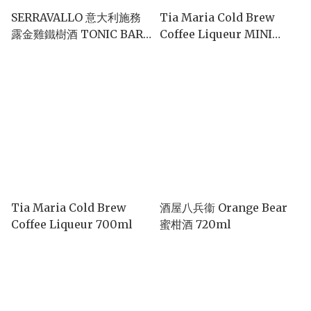
SERRAVALLO 意大利施務
Tia Maria Cold Brew
露金雞鐵樹酒 TONIC BARK
Coffee Liqueur MINI
& IRON WINE 500ml
50ml
Tia Maria Cold Brew
酒屋八兵衞 Orange Bear
Coffee Liqueur 700ml
蜜柑酒 720ml