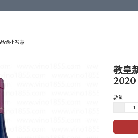
品酒小智慧
教皇新堡
202
數量
−