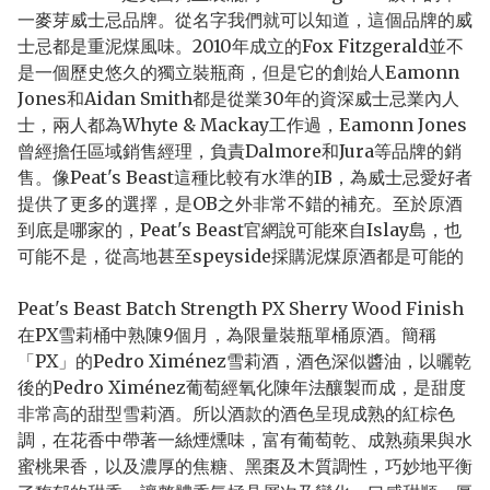
一麥芽威士忌品牌。從名字我們就可以知道，這個品牌的威
士忌都是重泥煤風味。2010年成立的Fox Fitzgerald並不
是一個歷史悠久的獨立裝瓶商，但是它的創始人Eamonn
Jones和Aidan Smith都是從業30年的資深威士忌業內人
士，兩人都為Whyte & Mackay工作過，Eamonn Jones
曾經擔任區域銷售經理，負責Dalmore和Jura等品牌的銷
售。像Peat's Beast這種比較有水準的IB，為威士忌愛好者
提供了更多的選擇，是OB之外非常不錯的補充。至於原酒
到底是哪家的，Peat's Beast官網說可能來自Islay島，也
可能不是，從高地甚至speyside採購泥煤原酒都是可能的
Peat's Beast Batch Strength PX Sherry Wood Finish
在PX雪莉桶中熟陳9個月，為限量裝瓶單桶原酒。簡稱
「PX」的Pedro Ximénez雪莉酒，酒色深似醬油，以曬乾
後的Pedro Ximénez葡萄經氧化陳年法釀製而成，是甜度
非常高的甜型雪莉酒。所以酒款的酒色呈現成熟的紅棕色
調，在花香中帶著一絲煙燻味，富有葡萄乾、成熟蘋果與水
蜜桃果香，以及濃厚的焦糖、黑棗及木質調性，巧妙地平衡