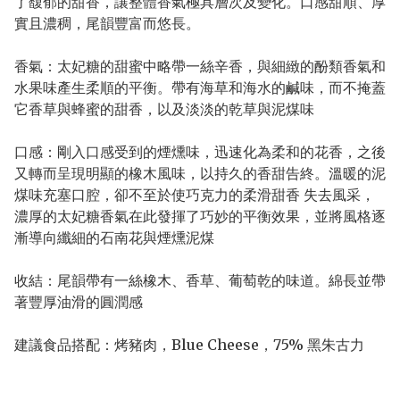
了馥郁的甜香，讓整體香氣極具層次及變化。口感甜順、厚
實且濃稠，尾韻豐富而悠長。
香氣：太妃糖的甜蜜中略帶一絲辛香，與細緻的酚類香氣和
水果味產生柔順的平衡。帶有海草和海水的鹹味，而不掩蓋
它香草與蜂蜜的甜香，以及淡淡的乾草與泥煤味
口感：剛入口感受到的煙燻味，迅速化為柔和的花香，之後
又轉而呈現明顯的橡木風味，以持久的香甜告終。溫暖的泥
煤味充塞口腔，卻不至於使巧克力的柔滑甜香 失去風采，
濃厚的太妃糖香氣在此發揮了巧妙的平衡效果，並將風格逐
漸導向纖細的石南花與煙燻泥煤
收結：尾韻帶有一絲橡木、香草、葡萄乾的味道。綿長並帶
著豐厚油滑的圓潤感
建議食品搭配：烤豬肉，Blue Cheese，75% 黑朱古力