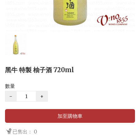
黑牛 特製 柚子酒 720ml
數量
−
+
加至購物車
已售出： 0