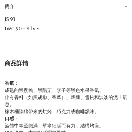
簡介
−
JS 93

IWC 90 - Silver
商品詳情
香氣
：
成熟的黑櫻桃、黑醋栗、李子等黑色水果香氣。
伴有香料（如黑胡椒、香草）、煙燻、雪松和淡淡的泥土氣
息。
橡木桶陳釀帶來的烘烤、巧克力或咖啡韻味。
口感
：
酒體中等至飽滿，單寧細膩而有力，結構均衡。