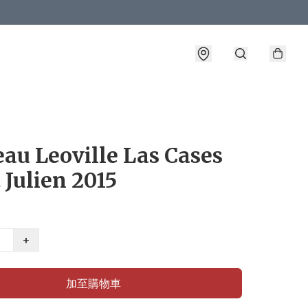
au Leoville Las Cases
 Julien 2015
+
加至購物車