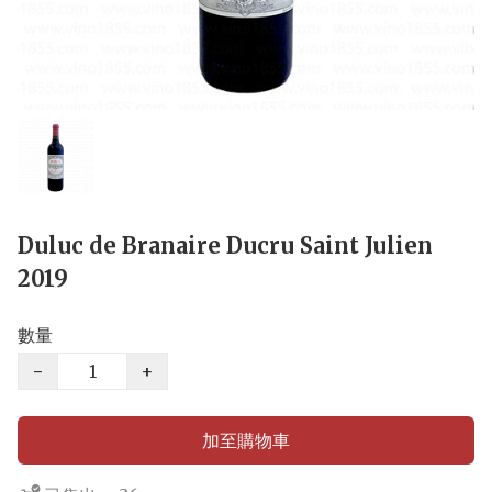
Duluc de Branaire Ducru Saint Julien
2019
數量
−
+
加至購物車