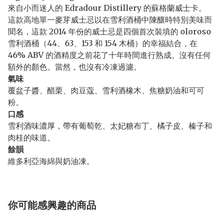
來自小而迷人的 Edradour Distillery 的蘇格蘭威士卡。
這款高地單一麥芽威士忌以在雪利酒桶中陳釀時特別美味而
聞名，這款 2014 年份的威士忌是四個首次裝填的 oloroso
雪利酒桶（44、63、153 和 154 木桶）的幸福結合，在
46% ABV 的酒精度之前花了十年時間進行熟成。沒有任何
額外的顏色。當然，也沒有冷凍過濾。
氣味
覆盆子醬、醋栗、肉豆蔻、雪利酒橡木、焦糖奶油和可可
粉。
口感
雪利酒味濃厚，帶有葡萄乾、太妃糖布丁、橘子皮、榛子和
肉桂的味道。
餘韻
維多利亞海綿與奶油凍。
你可能感興趣的商品