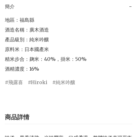
簡介
−
地區：福島縣

酒造名稱：廣木酒造

產品級別：純米吟釀

原料米：日本國產米

精米步合：麹米：40%，掛米：50%

酒精濃度：16%
飛露喜
Hiroki
純米吟釀
商品詳情