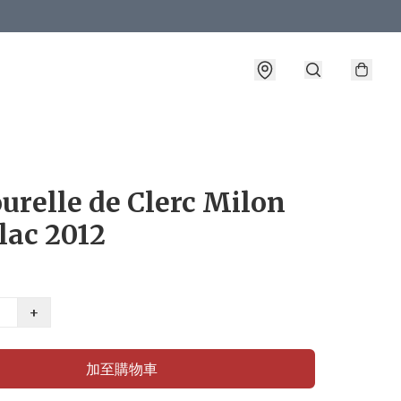
urelle de Clerc Milon
lac 2012
+
加至購物車