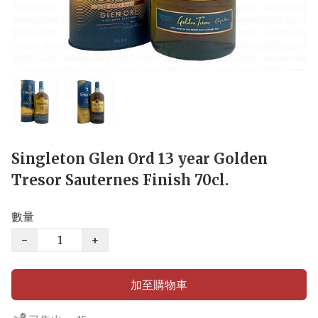
Singleton Glen Ord 13 year Golden
Tresor Sauternes Finish 70cl.
數量
−
+
加至購物車