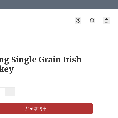
ng Single Grain Irish
key
+
加至購物車