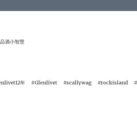
品酒小智慧
enlivet12年
Glenlivet
scallywag
rockisland