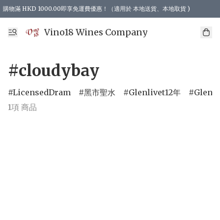
購物滿 HKD 1000.00即享免運費優惠！（適用於 本地送貨、本地取貨 )
Vino18 Wines Company
#cloudybay
LicensedDram
黑市聖水
Glenlivet12年
Glenli
1項 商品