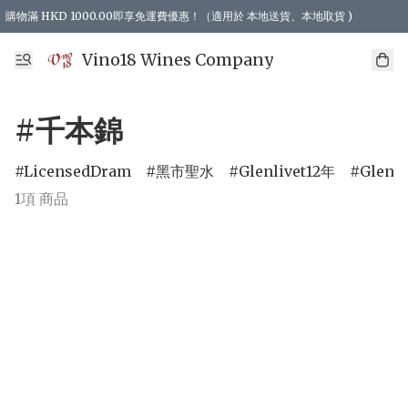
購物滿 HKD 1000.00即享免運費優惠！（適用於 本地送貨、本地取貨 )
Vino18 Wines Company
#千本錦
LicensedDram
黑市聖水
Glenlivet12年
Glenli
1項 商品